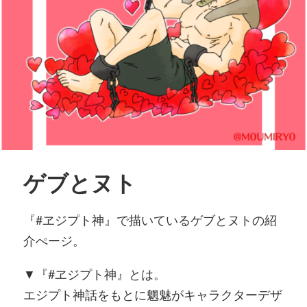
ゲブとヌト
『#ヱジプト神』で描いているゲブとヌトの紹
介ぺージ。
▼『#ヱジプト神』とは。
エジプト神話をもとに魍魅がキャラクターデザ