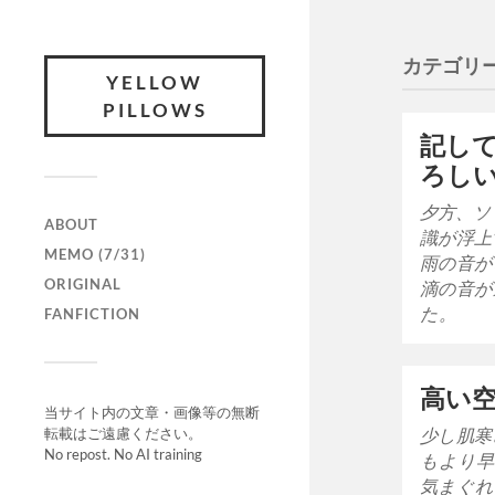
カテゴリー
YELLOW
PILLOWS
記し
ろし
夕方、ソ
ABOUT
識が浮上
MEMO (7/31)
雨の音が
ORIGINAL
滴の音が
た。
FANFICTION
高い
当サイト内の文章・画像等の無断
転載はご遠慮ください。
少し肌寒
No repost. No AI training
もより早
気まぐれ