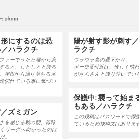
:
pkmn
て形にするのは恐
陽が射す影が刺す
い／ハラクチ
ラクチ
ファーでうたた寝から意
ウラウラ島の昼下がり。
すると、しとしとと降る
ポー交番付近は、珍しく晴
、屋根から滴り落ちる水
がさんさんと降り注いでい
途切れている事に気づい
保護中: 襲って始ま
もある／ハラクチ
空／ズミガン
この投稿はパスワードで保
さを感じる秋の朝、何時
ているため抜粋文はありま
くリーグへ向かったのは
だ。