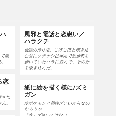
／ハ
風邪と電話と恋患い／
ハラクチ
会議の帰り道、ごほごほと咳き込
れて陽
む音にクチナシは早足で数歩前を
る。
歩いていたハラに並んで、その顔
を覗き込んだ。
る恋
紙に絵を描く様に/ズミ
ガン
護され
せん。
水ポケモンと相性がいいからなの
だろうか
「水」が嫌いではない