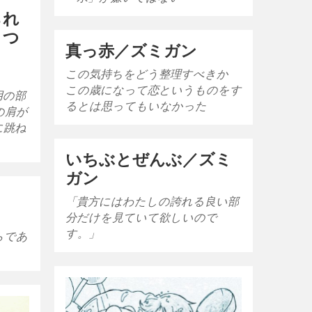
られ
まつ
真っ赤／ズミガン
この気持ちをどう整理すべきか
この歳になって恋というものをす
用の部
るとは思ってもいなかった
の肩が
に跳ね
いちぶとぜんぶ／ズミ
ガン
「貴方にはわたしの誇れる良い部
分だけを見ていて欲しいので
」
す。」
らであ