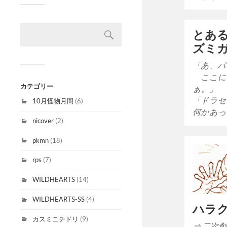
とあ
ズミ
「あ、パ
ここに
カテゴリー
ぁ。」
「ドラセ
10月怪物月間
(6)
何かあっ
nicover
(2)
pkmn
(18)
rps
(7)
WILDHEARTS
(14)
WILDHEARTS-SS
(4)
ハラ
カスミニチドリ
(9)
⇒ 二次創作