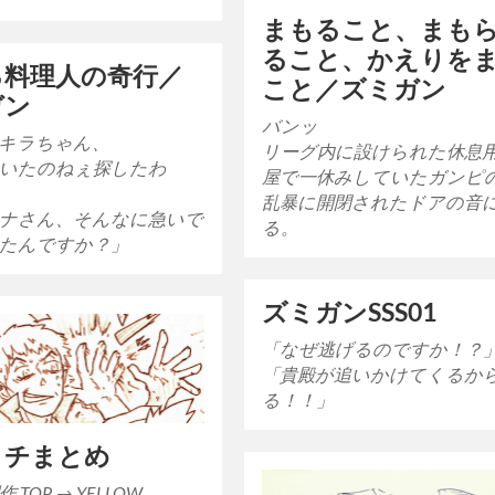
まもること、まも
ること、かえりを
る料理人の奇行／
こと／ズミガン
ガン
バンッ
キラちゃん、
リーグ内に設けられた休息
いたのねぇ探したわ
屋で一休みしていたガンピ
乱暴に開閉されたドアの音
ナさん、そんなに急いで
る。
たんですか？」
ズミガンSSS01
「なぜ逃げるのですか！？
「貴殿が追いかけてくるか
る！！」
クチまとめ
 TOP → YELLOW