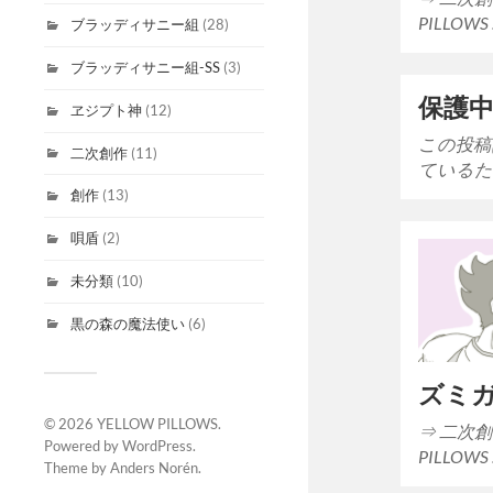
PILLOWS
ブラッディサニー組
(28)
ブラッディサニー組-SS
(3)
保護中
ヱジプト神
(12)
この投稿
二次創作
(11)
ているた
創作
(13)
唄盾
(2)
未分類
(10)
黒の森の魔法使い
(6)
ズミ
© 2026
YELLOW PILLOWS
.
⇒ 二次創作
Powered by
WordPress
.
PILLOWS
Theme by
Anders Norén
.