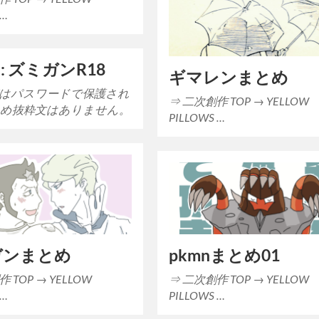
 …
: ズミガンR18
ギマレンまとめ
はパスワードで保護され
⇒ 二次創作 TOP → YELLOW
め抜粋文はありません。
PILLOWS …
ガンまとめ
pkmnまとめ01
 TOP → YELLOW
⇒ 二次創作 TOP → YELLOW
 …
PILLOWS …